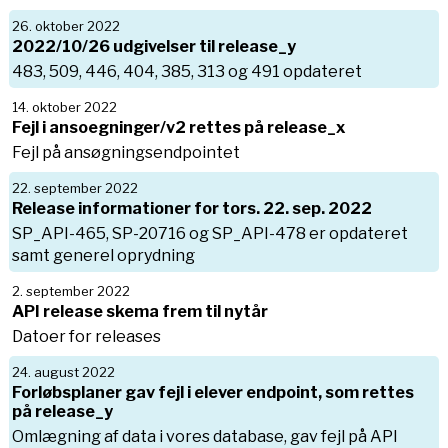
26. oktober 2022
2022/10/26 udgivelser til release_y
483, 509, 446, 404, 385, 313 og 491 opdateret
14. oktober 2022
Fejl i ansoegninger/v2 rettes på release_x
Fejl på ansøgningsendpointet
22. september 2022
Release informationer for tors. 22. sep. 2022
SP_API-465, SP-20716 og SP_API-478 er opdateret
samt generel oprydning
2. september 2022
API release skema frem til nytår
Datoer for releases
24. august 2022
Forløbsplaner gav fejl i elever endpoint, som rettes
på release_y
Omlægning af data i vores database, gav fejl på API