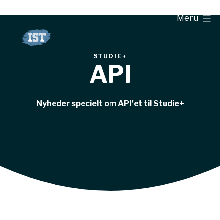
Fortsæt
Menu
til
indhold
STUDIE+
API
Nyheder specielt om API'et til Studie+