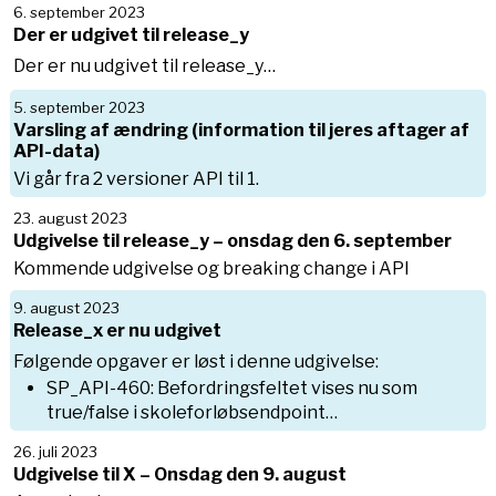
6. september 2023
Der er udgivet til release_y
Der er nu udgivet til release_y…
5. september 2023
Varsling af ændring (information til jeres aftager af
API-data)
Vi går fra 2 versioner API til 1.
23. august 2023
Udgivelse til release_y – onsdag den 6. september
Kommende udgivelse og breaking change i API
9. august 2023
Release_x er nu udgivet
Følgende opgaver er løst i denne udgivelse:
SP_API-460: Befordringsfeltet vises nu som
true/false i skoleforløbsendpoint…
26. juli 2023
Udgivelse til X – Onsdag den 9. august