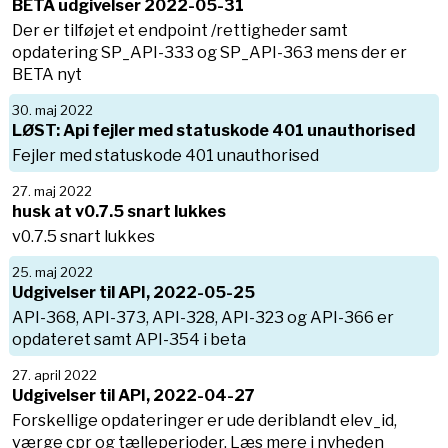
BETA udgivelser 2022-05-31
Der er tilføjet et endpoint /rettigheder samt
opdatering SP_API-333 og SP_API-363 mens der er
BETA nyt
30. maj 2022
LØST: Api fejler med statuskode 401 unauthorised
Fejler med statuskode 401 unauthorised
27. maj 2022
husk at v0.7.5 snart lukkes
v0.7.5 snart lukkes
25. maj 2022
Udgivelser til API, 2022-05-25
API-368, API-373, API-328, API-323 og API-366 er
opdateret samt API-354 i beta
27. april 2022
Udgivelser til API, 2022-04-27
Forskellige opdateringer er ude deriblandt elev_id,
værge cpr og tælleperioder. Læs mere i nyheden