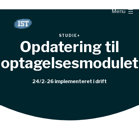
Fortsæt
Menu
til
indhold
STUDIE+
Opdatering til
optagelsesmodulet
24/2-26 implementeret i drift